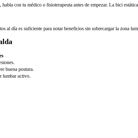
a, habla con tu médico o fisioterapeuta antes de empezar. La bici estátic
os al día es suficiente para notar beneficios sin sobrecargar la zona lum
alda
es
esiones.
ere buena postura.
r lumbar activo.