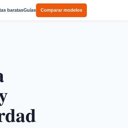
tas baratas
Guías
Comparar modelos
a
y
rdad