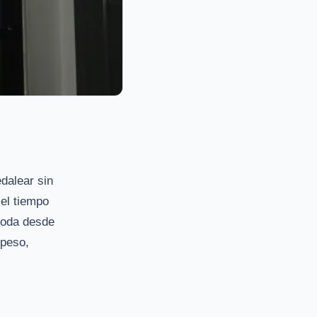
edalear sin
el tiempo
moda desde
 peso,