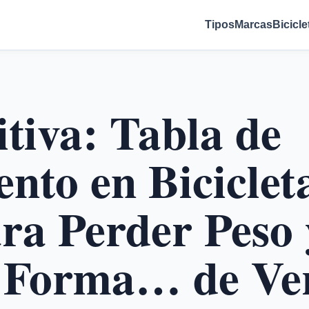
Tipos
Marcas
Bicicle
itiva: Tabla de
nto en Biciclet
ara Perder Peso 
n Forma… de Ve