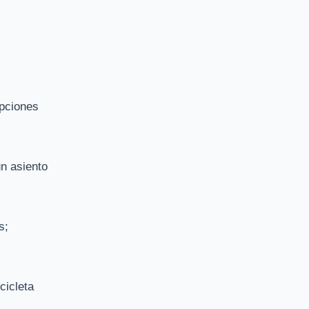
opciones
un asiento
s;
cicleta