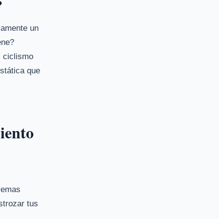
?
icamente un
ene?
l ciclismo
stática que
iento
blemas
strozar tus