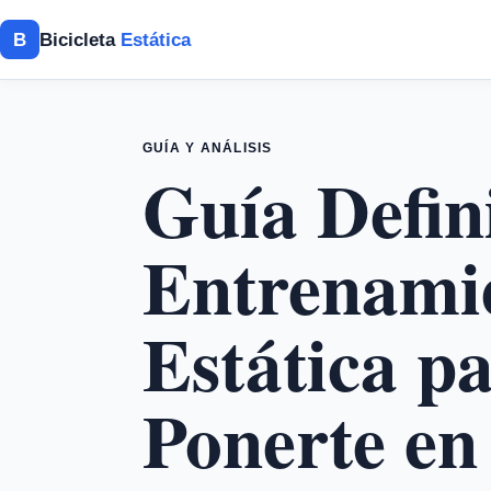
B
Bicicleta
Estática
GUÍA Y ANÁLISIS
Guía Defin
Entrenamie
Estática p
Ponerte e